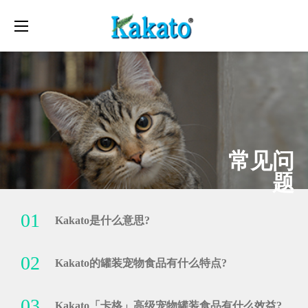
Toggle
navigation
常见问
题
01
Kakato是什么意思?
02
Kakato的罐装宠物食品有什么特点?
03
Kakato「卡格」高级宠物罐装食品有什么效益?